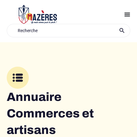
Aller
au
contenu
Search Button
Search
for:
Annuaire
Commerces et
artisans