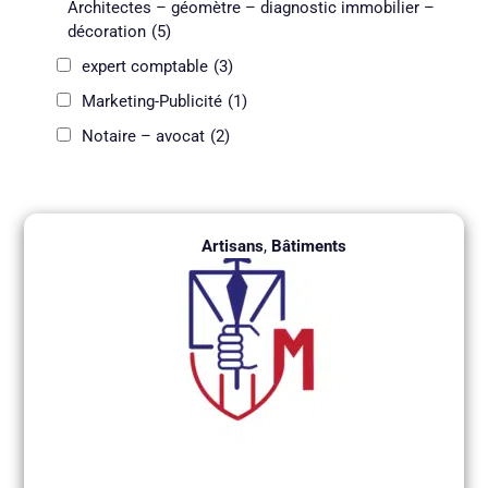
Architectes – géomètre – diagnostic immobilier –
décoration
(5)
expert comptable
(3)
Marketing-Publicité
(1)
Notaire – avocat
(2)
P
P
P
P
P
P
P
Artisans
,
Bâtiments
a
a
a
a
a
a
a
g
g
g
g
g
g
g
e
e
e
e
e
e
e