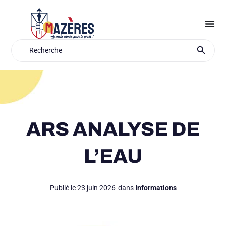
Aller
au
contenu
Search Button
Search
for:
ARS ANALYSE DE
L’EAU
Publié le
23 juin 2026
dans
Informations