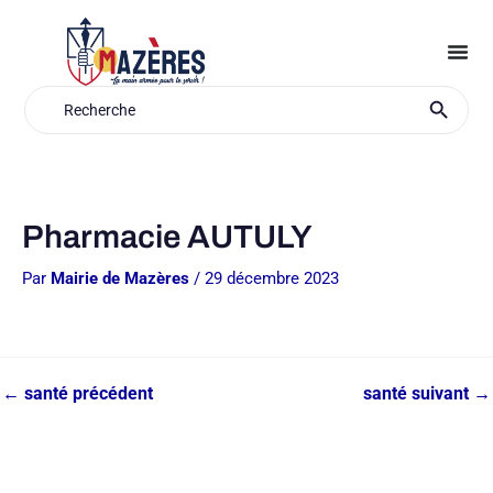
Aller
au
contenu
Search Button
Search
for:
Pharmacie AUTULY
Par
Mairie de Mazères
/
29 décembre 2023
←
santé précédent
santé suivant
→