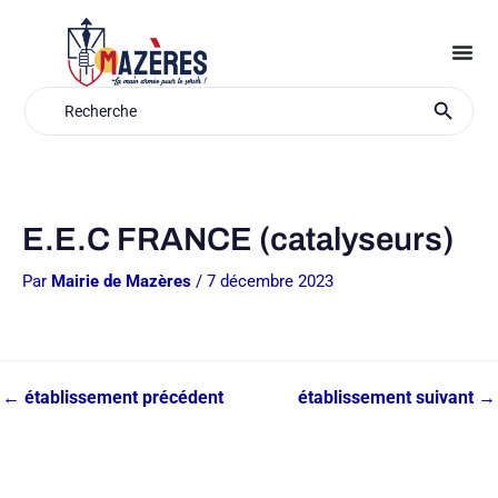
Aller
au
contenu
Search Button
Search
for:
E.E.C FRANCE (catalyseurs)
Par
Mairie de Mazères
/
7 décembre 2023
←
établissement précédent
établissement suivant
→