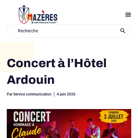
Aller
au
contenu
Search Button
Search
for:
Concert à l’Hôtel
Ardouin
Par
Service communication
4 juin 2026