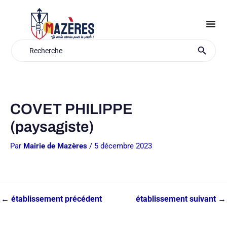
Aller
au
contenu
Search Button
Search
for:
COVET PHILIPPE
(paysagiste)
Par
Mairie de Mazères
/
5 décembre 2023
←
établissement précédent
établissement suivant
→