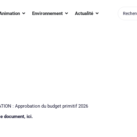
Search
r Quotidien
Ouvrir Animation
Ouvrir Environnement
Ouvrir Actualité
Animation
Environnement
Actualité
for:
 : Approbation du budget primitif 2026
e document, ici.