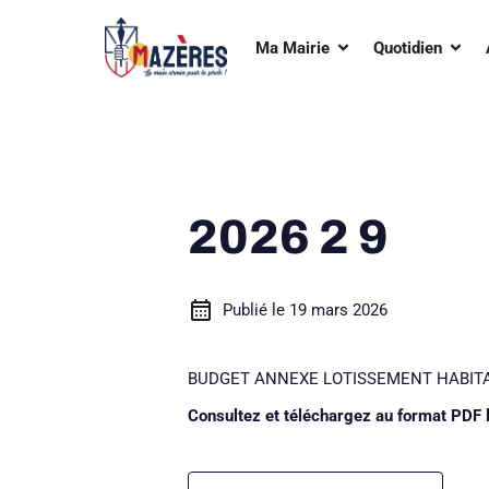
Aller
au
Ouvrir Ma Mairie
Ouvri
Ma Mairie
Quotidien
contenu
2026 2 9
Publié le
19 mars 2026
BUDGET ANNEXE LOTISSEMENT HABITATION
Consultez et téléchargez au format PDF l